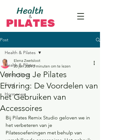
Post
Health & Pilates
Elena Zwetsloot
Health & Pilates
20 jun 2024
2 minuten om te lezen
Verhoog Je Pilates
About Elena
Ervaring: De Voordelen van
Food
Hormones
het Gebruiken van
Accessoires
Bij Pilates Remix Studio geloven we in 
het verbeteren van je 
Pilatesoefeningen met behulp van 