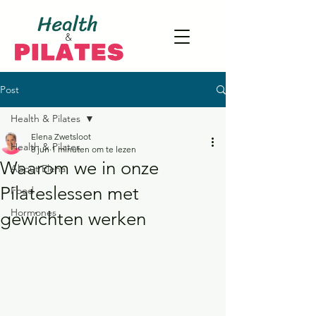
Post
Health & Pilates
Elena Zwetsloot
Health & Pilates
8 jun
1 minuten om te lezen
Waarom we in onze
About Elena
Pilateslessen met
Food
Hormones
gewichten werken